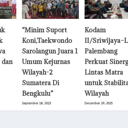
uk
“Minim Suport
Kodam
k
Koni,Taekwondo
II/Sriwijaya–
wa
Sarolangun Juara 1
Palembang
 dan
Umum Kejurnas
Perkuat Sinerg
Wilayah-2
Lintas Matra
Sumatera Di
untuk Stabilit
Bengkulu”
Wilayah
September 18, 2023
December 29, 2025