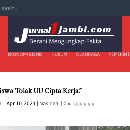
anya M...
EKONOMI BISNIS
HUKUM
OLAHRAGA
PEMERIN
wa Tolak UU Cipta Kerja.”
al
|
Apr 10, 2023
|
Nasional
|
0
|