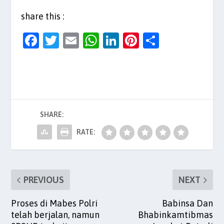
share this :
F
T
E
W
Li
Pi
S
a
w
m
h
n
nt
h
c
itt
ai
at
k
er
ar
e
er
l
s
e
es
e
b
A
dI
t
SHARE:
o
p
n
o
p
RATE:
k
PREVIOUS
NEXT
Proses di Mabes Polri
Babinsa Dan
telah berjalan, namun
Bhabinkamtibmas