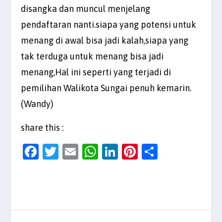
disangka dan muncul menjelang
pendaftaran nanti.siapa yang potensi untuk
menang di awal bisa jadi kalah,siapa yang
tak terduga untuk menang bisa jadi
menang,Hal ini seperti yang terjadi di
pemilihan Walikota Sungai penuh kemarin.
(Wandy)
share this :
F
T
E
W
Li
Pi
S
a
w
m
h
n
nt
h
c
itt
ai
at
k
er
ar
e
er
l
s
e
es
e
b
A
dI
t