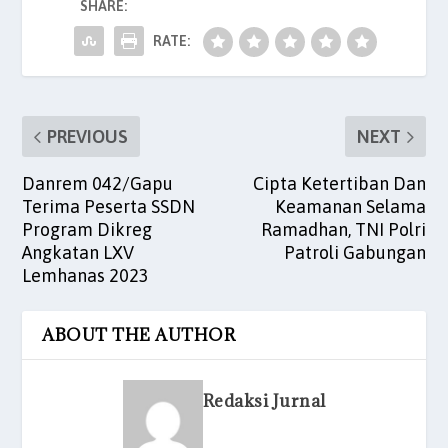
SHARE:
o
p
n
o
p
RATE:
k
PREVIOUS
NEXT
Danrem 042/Gapu
Cipta Ketertiban Dan
Terima Peserta SSDN
Keamanan Selama
Program Dikreg
Ramadhan, TNI Polri
Angkatan LXV
Patroli Gabungan
Lemhanas 2023
ABOUT THE AUTHOR
Redaksi Jurnal