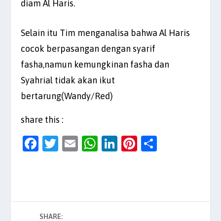
diam Al Haris.
Selain itu Tim menganalisa bahwa Al Haris
cocok berpasangan dengan syarif
fasha,namun kemungkinan fasha dan
Syahrial tidak akan ikut
bertarung(Wandy/Red)
share this :
F
T
E
W
Li
Pi
S
a
w
m
h
n
nt
h
c
itt
ai
at
k
er
ar
e
er
l
s
e
es
e
b
A
dI
t
SHARE: