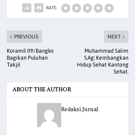
o
p
n
o
p
RATE:
k
PREVIOUS
NEXT
Koramil 09/Bangko
Muhammad Salim
Bagikan Puluhan
S.Ag: Kembangkan
Takjil
Hidup Sehat Kantong
Sehat.
ABOUT THE AUTHOR
Redaksi Jurnal