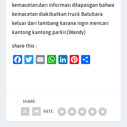
kemacetan.dari informasi dilapangan bahwa
kemacetan diakibatkan truck Batubara
keluar dari tambang karana ingin mencari
kantong kantong parkir.(Wandy)
share this :
F
T
E
W
Li
Pi
S
a
w
m
h
n
nt
h
c
itt
ai
at
k
er
ar
e
er
l
s
e
es
e
b
A
dI
t
SHARE:
o
p
n
o
p
RATE:
k