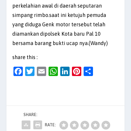
perkelahian awal di daerah seputaran
simpang rimbo.saat ini ketujuh pemuda
yang diduga Genk motor tersebut telah
diamankan dipolsek Kota baru Pal 10
bersama barang bukti ucap nya.(Wandy)
share this :
F
T
E
W
Li
Pi
S
a
w
m
h
n
nt
h
c
itt
ai
at
k
er
ar
e
er
l
s
e
es
e
b
A
dI
t
SHARE:
o
p
n
o
p
RATE: