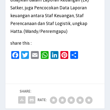
Satker, juga Pencocokan Data Laporan
keuangan antara Staf Keuangan, Staf
Perencanaan dan Staf Logistik, ungkap
Hatta. (Wandy/Penremgapu)
share this :
F
T
E
W
Li
Pi
S
a
w
m
h
n
nt
h
c
itt
ai
at
k
er
ar
e
er
l
s
e
es
e
b
A
dI
t
SHARE:
o
p
n
o
p
RATE:
k