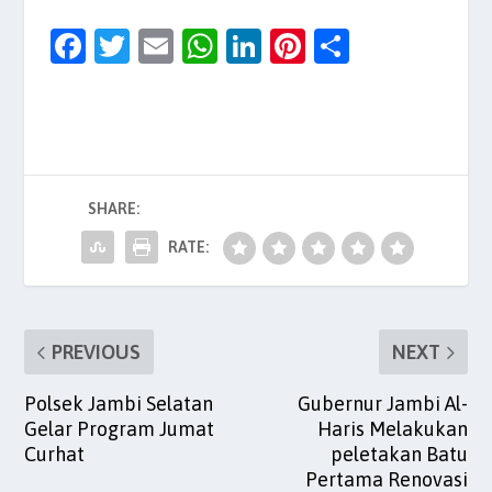
F
T
E
W
Li
Pi
S
a
w
m
h
n
nt
h
c
itt
ai
at
k
er
ar
e
er
l
s
e
es
e
b
A
dI
t
SHARE:
o
p
n
o
p
RATE:
k
PREVIOUS
NEXT
Polsek Jambi Selatan
Gubernur Jambi Al-
Gelar Program Jumat
Haris Melakukan
Curhat
peletakan Batu
Pertama Renovasi