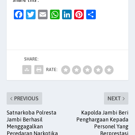
F
T
E
W
Li
Pi
S
a
w
m
h
n
nt
h
c
itt
ai
at
k
er
ar
e
er
l
s
e
es
e
b
A
dI
t
SHARE:
o
p
n
o
p
RATE:
k
PREVIOUS
NEXT
Satnarkoba Polresta
Kapolda Jambi Beri
Jambi Berhasil
Penghargaan Kepada
Menggagalkan
Personel Yang
Peredaran Narkotika
Berprestasi