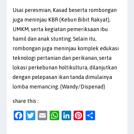
Usai peresmian, Kasad beserta rombongan
juga meninjau KBR (Kebun Bibit Rakyat),
UMKM, serta kegiatan pemeriksaan ibu
hamil dan anak stunting. Selain itu,
rombongan juga meninjau komplek edukasi
teknologi pertanian dan perikanan, serta
lokasi perkebunan holtikultura, dilanjutkan
dengan pelepasan ikan tanda dimulainya
lomba memancing. (Wandy/Dispenad)
share this :
F
T
E
W
Li
Pi
S
a
w
m
h
n
nt
h