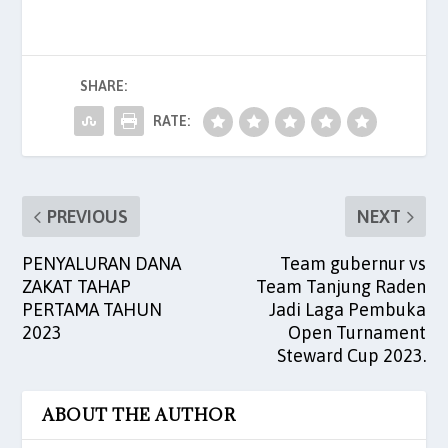
c
itt
ai
at
k
er
ar
e
er
l
s
e
es
e
b
A
dI
t
SHARE:
o
p
n
o
p
RATE:
k
PREVIOUS
NEXT
PENYALURAN DANA
Team gubernur vs
ZAKAT TAHAP
Team Tanjung Raden
PERTAMA TAHUN
Jadi Laga Pembuka
2023
Open Turnament
Steward Cup 2023.
ABOUT THE AUTHOR