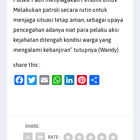
Melakukan patroli secara rutin untuk
menjaga situasi tetap aman, sebagai upaya
pencegahan adanya niat para pelaku aksi
kejahatan ditengah kondisi warga yang
mengalami kebanjiran” tutupnya (Wandy)
share this :
F
T
E
W
Li
Pi
S
a
w
m
h
n
nt
h
c
itt
ai
at
k
er
ar
e
er
l
s
e
es
e
b
A
dI
t
SHARE:
o
p
n
o
p
RATE: