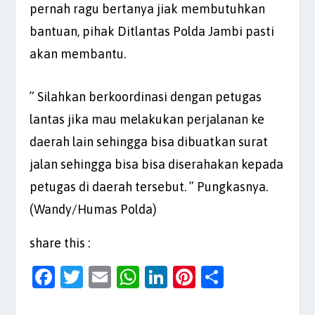
pernah ragu bertanya jiak membutuhkan
bantuan, pihak Ditlantas Polda Jambi pasti
akan membantu.
” Silahkan berkoordinasi dengan petugas
lantas jika mau melakukan perjalanan ke
daerah lain sehingga bisa dibuatkan surat
jalan sehingga bisa bisa diserahakan kepada
petugas di daerah tersebut. ” Pungkasnya.
(Wandy/Humas Polda)
share this :
F
T
E
W
Li
Pi
S
a
w
m
h
n
nt
h