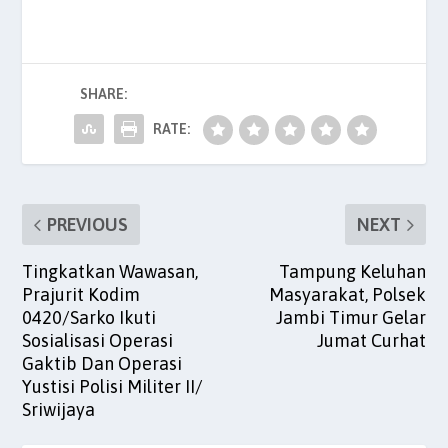
c
itt
ai
at
k
er
ar
e
er
l
s
e
es
e
b
A
dI
t
SHARE:
o
p
n
o
p
RATE:
k
PREVIOUS
NEXT
Tingkatkan Wawasan,
Tampung Keluhan
Prajurit Kodim
Masyarakat, Polsek
0420/Sarko Ikuti
Jambi Timur Gelar
Sosialisasi Operasi
Jumat Curhat
Gaktib Dan Operasi
Yustisi Polisi Militer II/
Sriwijaya