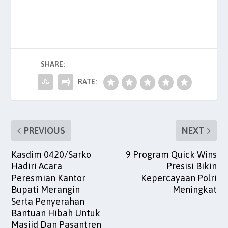
a
w
m
h
n
nt
h
c
itt
ai
at
k
er
ar
e
er
l
s
e
es
e
b
A
dI
t
SHARE:
o
p
n
o
p
RATE:
k
PREVIOUS
NEXT
Kasdim 0420/Sarko
9 Program Quick Wins
Hadiri Acara
Presisi Bikin
Peresmian Kantor
Kepercayaan Polri
Bupati Merangin
Meningkat
Serta Penyerahan
Bantuan Hibah Untuk
Masjid Dan Pasantren