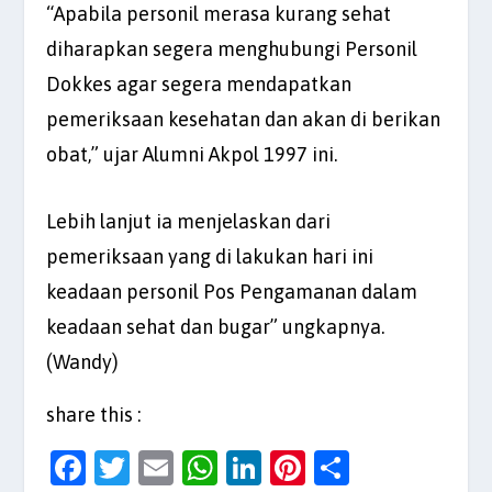
“Apabila personil merasa kurang sehat
diharapkan segera menghubungi Personil
Dokkes agar segera mendapatkan
pemeriksaan kesehatan dan akan di berikan
obat,” ujar Alumni Akpol 1997 ini.
Lebih lanjut ia menjelaskan dari
pemeriksaan yang di lakukan hari ini
keadaan personil Pos Pengamanan dalam
keadaan sehat dan bugar” ungkapnya.
(Wandy)
share this :
F
T
E
W
Li
Pi
S