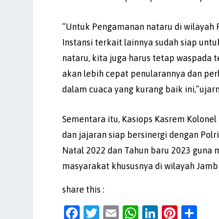
“Untuk Pengamanan nataru di wilayah 
Instansi terkait lainnya sudah siap u
nataru, kita juga harus tetap waspada
akan lebih cepat penularannya dan perl
dalam cuaca yang kurang baik ini,”ujarn
Sementara itu, Kasiops Kasrem Kolone
dan jajaran siap bersinergi dengan Polr
Natal 2022 dan Tahun baru 2023 guna m
masyarakat khususnya di wilayah Jam
share this :
F
T
E
W
Li
Pi
S