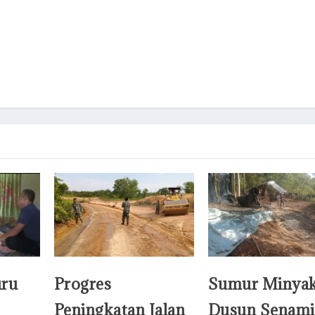
uru
Progres
Sumur Minyak
Peningkatan Jalan
Dusun Senami