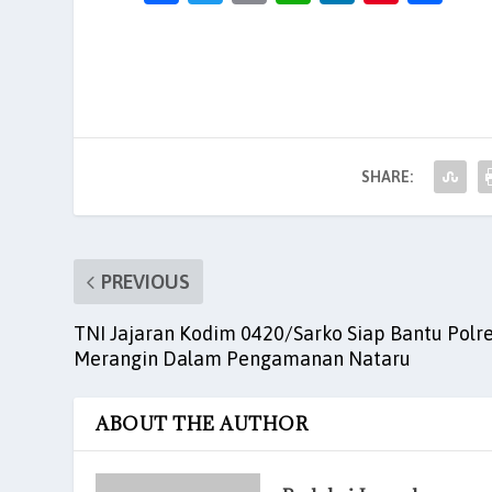
a
w
m
h
n
nt
h
c
itt
ai
at
k
er
ar
e
er
l
s
e
es
e
b
A
dI
t
o
p
n
SHARE:
o
p
k
PREVIOUS
TNI Jajaran Kodim 0420/Sarko Siap Bantu Polr
Merangin Dalam Pengamanan Nataru
ABOUT THE AUTHOR