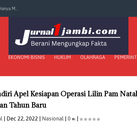
anya M...
EKONOMI BISNIS
HUKUM
OLAHRAGA
PEMERIN
ri Apel Kesiapan Operasi Lilin Pam Nata
an Tahun Baru
l
|
Dec 22, 2022
|
Nasional
|
0
|