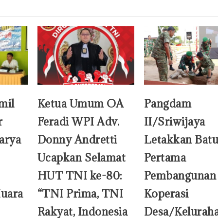
mil
Ketua Umum OA
Pangdam
r
Feradi WPI Adv.
II/Sriwijaya
arya
Donny Andretti
Letakkan Bat
Ucapkan Selamat
Pertama
HUT TNI ke-80:
Pembangunan
uara
“TNI Prima, TNI
Koperasi
Rakyat, Indonesia
Desa/Kelurah