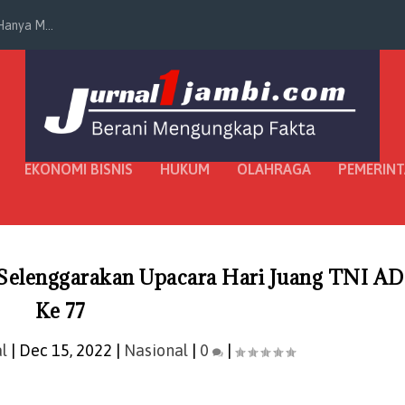
anya M...
EKONOMI BISNIS
HUKUM
OLAHRAGA
PEMERIN
Selenggarakan Upacara Hari Juang TNI AD
Ke 77
l
|
Dec 15, 2022
|
Nasional
|
0
|