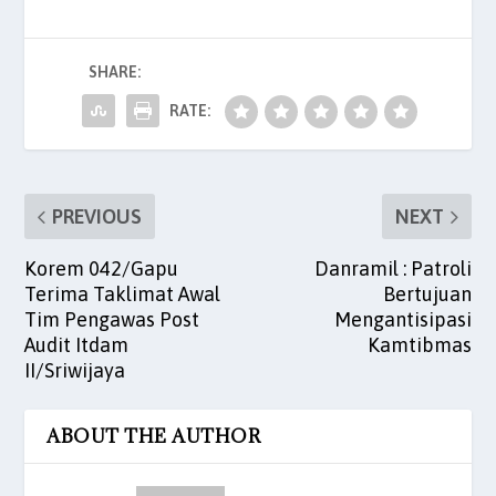
e
er
l
s
e
es
e
b
A
dI
t
SHARE:
o
p
n
o
p
RATE:
k
PREVIOUS
NEXT
Korem 042/Gapu
Danramil : Patroli
Terima Taklimat Awal
Bertujuan
Tim Pengawas Post
Mengantisipasi
Audit Itdam
Kamtibmas
II/Sriwijaya
ABOUT THE AUTHOR