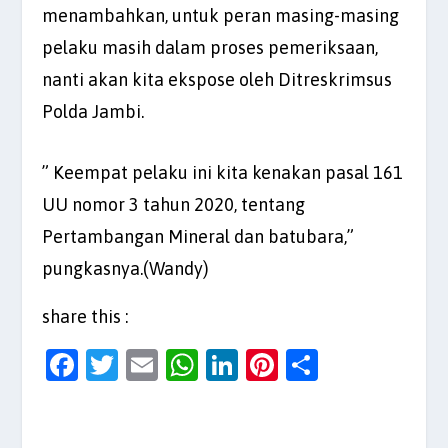
menambahkan, untuk peran masing-masing
pelaku masih dalam proses pemeriksaan,
nanti akan kita ekspose oleh Ditreskrimsus
Polda Jambi.
” Keempat pelaku ini kita kenakan pasal 161
UU nomor 3 tahun 2020, tentang
Pertambangan Mineral dan batubara,”
pungkasnya.(Wandy)
share this :
F
T
E
W
Li
Pi
S
a
w
m
h
n
nt
h
c
itt
ai
at
k
er
ar